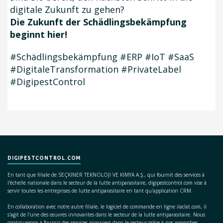
digitale Zukunft zu gehen?
Die Zukunft der Schädlingsbekämpfung
beginnt hier!
#Schädlingsbekämpfung #ERP #IoT #SaaS
#DigitaleTransformation #PrivateLabel
#DigipestControl
DIGIPESTCONTROL.COM
En tant que filiale de SEÇKİNER TEKNOLOJİ VE KİMYA A.Ş., qui fournit des services à
l'échelle nationale dans le secteur de la lutte antiparasitaire, digipestcontrol.com vise à
servir toutes les entreprises de lutte antiparasitaire en tant qu'application CRM.
En collaboration avec notre autre filiale, le logiciel de commande en ligne ilaclat.com, il
s'agit de l'une des œuvres innovantes dans le secteur de la lutte antiparasitaire. Nous
continuerons à fournir des services pionniers dans le secteur grâce à nos approches