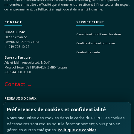
innovantes en matière d'efficacité opérationnelle, qui se situent à l'intersection du respect
de l'environnement, de l'efficacité énergétique et de la santé humaine.
CONTACT
SERVICE CLIENT
Bureau USA:
Garantie et conditions de retour
302 Coleman St.
Oxford, NC 27565 / USA
Confidentialité et politique
+1 919 725 10 72
Contrat de vente
Bureau Turquie:
Adalet Mah. Anadolu cad. NO:41
Megapol Tower 081 BAYRAKLI/IZMIR/Turquie
+90 544 680 85 80
Contact →
RÉSEAUX SOCIAUX
Préférences de cookies et confidentialité
Notre site utilise des cookies dans le cadre du RGPD. Les cookies
nécessaires sont requis pour le fonctionnement; vous pouvez
gérer les autres catégories.
Politique de cookies