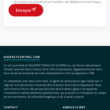
Au moins un e-mail ou un numéro de téléphone est requis.
Envoyer
DIGIPESTCONTROL.COM
En tant que filiale de SEÇKİNER TEKNOLOJİ VE KİMYA A.Ş., qui fournit des services à
l'échelle nationale dans le secteur de la lutte antiparasitaire, digipestcontrol.com vise à
servir toutes les entreprises de lutte antiparasitaire en tant qu'application CRM.
En collaboration avec notre autre filiale, le logiciel de commande en ligne ilaclat.com, il
s'agit de l'une des œuvres innovantes dans le secteur de la lutte antiparasitaire. Nous
continuerons à fournir des services pionniers dans le secteur grâce à nos approches
innovantes en matière d'efficacité opérationnelle, qui se situent à l'intersection du respect
de l'environnement, de l'efficacité énergétique et de la santé humaine.
CONTACT
SERVICE CLIENT