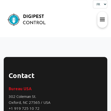
Contact
Bureau USA
302 Coleman St.
Oxford, NC 27565 / USA
+1 919 725 10 72