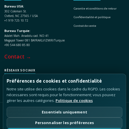
Bureau USA:
Garantie et conditions de retour
302 Coleman St.
Oxford, NC 27565 / USA
Confidentialité et politique
+1 919 725 10 72
Contrat de vente
Bureau Turquie:
Adalet Mah. Anadolu cad. NO:41
Megapol Tower 081 BAYRAKLI/IZMIR/Turquie
+90 544 680 85 80
Contact →
RÉSEAUX SOCIAUX
Préférences de cookies et confidentialité
Notre site utilise des cookies dans le cadre du RGPD. Les cookies
nécessaires sont requis pour le fonctionnement; vous pouvez
gérer les autres catégories.
Politique de cookies
Copyright © 2017 - 2026 DigiPest Control, Tous droits réservés.
Essentiels uniquement
Seçkiner Technologie et Chimie SA
Personnaliser les préférences
RSS
Sitemap
LLMs.txt
Préférences de cookies