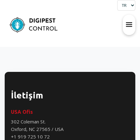
İletişim
USA Ofis
302 Coleman St.
Oxford, NC 27565 / USA
+1 919 725 10 72