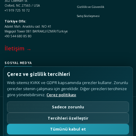
302 Coleman St.
Oxford, NC 27565 / USA
Gizlilik ve Güvenlik
+1 919 725 10 72
Satış Sözleşmesi
Türkiye Ofis:
Adalet Mah. Anadolu cad. NO:41
Megapol Tower 081 BAYRAKLI/İZMİR/Türkiye
+90 544 680 85 80
İletişim →
SOSYAL MEDYA
Çerez ve gizlilik tercihleri
Web sitemiz KVKK ve GDPR kapsamında çerezler kullanır. Zorunlu
çerezler sitenin çalışması için gereklidir. Diğer çerezleri tercihinize
göre yönetebilirsiniz.
Çerez politikası
Telif Hakkı © 2017 - 2026 DigiPest Control, Tüm Hakları Saklıdır.
Sadece zorunlu
Seçkiner Teknoloji Ve Kimya San. Ve Tic. A.Ş.
Tercihleri özelleştir
RSS
Sitemap
LLMs.txt
Çerez tercihleri
Tümünü kabul et