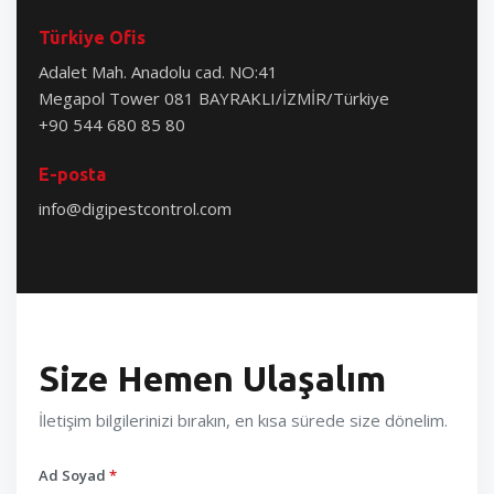
Türkiye Ofis
Adalet Mah. Anadolu cad. NO:41
Megapol Tower 081 BAYRAKLI/İZMİR/Türkiye
+90 544 680 85 80
E-posta
info@digipestcontrol.com
Size Hemen Ulaşalım
İletişim bilgilerinizi bırakın, en kısa sürede size dönelim.
Ad Soyad
*