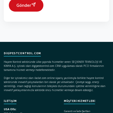
Gönder
DIGIPESTCONTROL.COM
Haşere Kontrol sektöründe ülke çapında hizmetler veren SEÇKİNER TEKNOLOJİ VE
KİMYA A.Ş. iştiraki olan digipestcontrol.com CRM uygulaması olarak PCO firmalarının
tamamına hizmet vermeyi hedeflemektedir.
Diğer bir iştirakimiz olan ilaclat.com online sipariş yazılımıyla birlikte haşere kontrol
sektöründe inovatif çalışmalardan biri olarak yer almaktadır. Çevreye saygı, enerji
verimliliği, insan sağlığı konularının bileşkesi durumundaki işletme verimliliğine olan
inovatif yaklaşımlarımızla sektörde öncü hizmetler vermeye devam edeceğiz.
İLETİŞİM
MÜŞTERİ HİZMETLERİ
USA Ofis:
Garanti ve İade Şartları